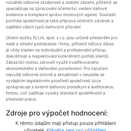
rozsáhlé odborné zkušenosti a stabilní zázemí, přičemž se
specializuje na zpracování účetnictví, vedení daňové
evidence a komplexní správu mzdových agend. Součástí
portfolia společnosti je také příprava účetních závěrek a
zajištění všech typů daňových přiznání.
Účetní služby ELIJA, spol. s r.o. jsou určené především pro
malé a střední podnikatele i firmy, přičemž klíčový důraz
je vždy kladen na individuální a profesionální přístup,
diskrétnost a respektování konkrétních potřeb klientů.
Zákazníci mohou zároveň využít kvalifikovaného
ekonomického a daňového poradenství. Pro zaručení
nejvyšší odborné úrovně a aktuálnosti v neustále se
vyvíjejícím legislativním prostředí společnost úzce
spolupracuje s externí daňovou poradkyní a auditorskou
firmou, což zajišťuje vysoký standard spolehlivosti a
přesnosti práce.
Zdroje pro výpočet hodnocení:
K těmto údajům mají přístup pouze přihlášení
uživatelé.
Klikněte sem pro přihlášení.