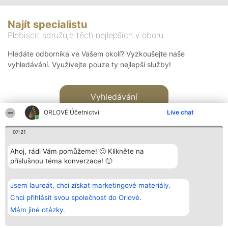
Najít specialistu
Plebiscit sdružuje těch nejlepších v oboru
Hledáte odborníka ve Vašem okolí? Vyzkoušejte naše
vyhledávání. Využívejte pouze ty nejlepší služby!
Vyhledávání
ORLOVÉ Účetnictví
Live chat
07:21
Ahoj, rádi Vám pomůžeme! 🙂 Klikněte na
příslušnou téma konverzace! 🙂
Organizátor hlasování
Plebiscyt
Kontakt
Bright Side Solutions sp. z o.
Vítězové
Kontakt
Jsem laureát, chci získat marketingové materiály.
o. sp. k.
Seznam všech
ul. Ruska 22
laureátů
Chci přihlásit svou společnost do Orlové.
Wrocław 50-079
Zásady
Mám jiné otázky.
KRS 0000749100 | Regon
Pravidla
381313360 | NIP 8943132676
Zásady
ochrany