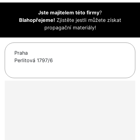
Jste majitelem této firmy
?
Blahopřejeme!
Zjistěte jestli můžete získat
propagační materiály!
Praha
Perlitová 1797/6