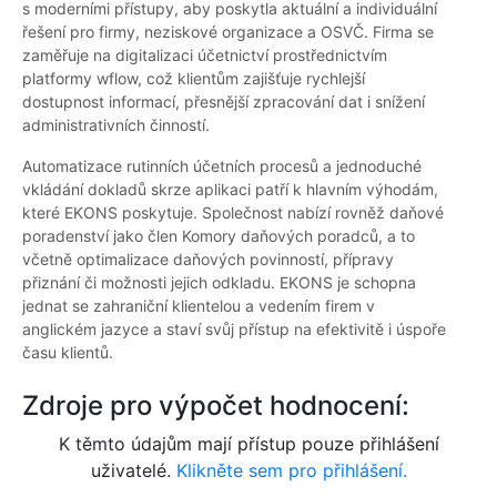
s moderními přístupy, aby poskytla aktuální a individuální
řešení pro firmy, neziskové organizace a OSVČ. Firma se
zaměřuje na digitalizaci účetnictví prostřednictvím
platformy wflow, což klientům zajišťuje rychlejší
dostupnost informací, přesnější zpracování dat i snížení
administrativních činností.
Automatizace rutinních účetních procesů a jednoduché
vkládání dokladů skrze aplikaci patří k hlavním výhodám,
které EKONS poskytuje. Společnost nabízí rovněž daňové
poradenství jako člen Komory daňových poradců, a to
včetně optimalizace daňových povinností, přípravy
přiznání či možnosti jejich odkladu. EKONS je schopna
jednat se zahraniční klientelou a vedením firem v
anglickém jazyce a staví svůj přístup na efektivitě i úspoře
času klientů.
Zdroje pro výpočet hodnocení:
K těmto údajům mají přístup pouze přihlášení
uživatelé.
Klikněte sem pro přihlášení.