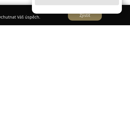
Zjistit
vychutnat Váš úspěch.
zaměřená na poskytování komplexních služeb v
é evidence a vedení mzdového účetnictví. Jejím
strativní zátěž, která je spojena s účetnictvím
ě činných i spolků, a to v rámci celé České
y je proaktivní jednání v oblasti dokumentace,
klady přímo ke klientovi a postarají se o jejich
o dvou pracovních dnů jsou dokumenty
přehledném online systému, který klientům