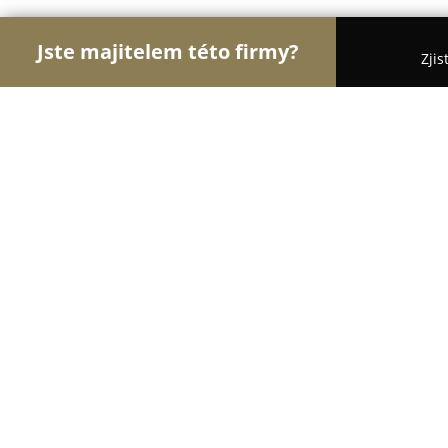
Jste majitelem této firmy?
Zjis
Orlové Účetnictví
Účetní služby, Daňoví poradci
UOL Účetnictví
9.4
(296)
Pardubice, Bělehradská 582
Zobrazit telefonní číslo