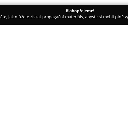
Blahopřejeme!
těte, jak můžete získat propagační materiály, abyste si mohli plně 
 - Pardubice
UOL Účetnictví
O společnosti:
UOL Účetnictví
je společnost 
oboru účetnictví, správy daňov
hlavním cílem je zmírnit admini
firem, osob samostatně výdělečn
Zobrazit více >>
republiky.
Důležitou charakteristikou firm
kdy zaměstnanci dojedou pro pod
rychlé i přesné zpracování. D
naskenovány a zpřístupněny v 