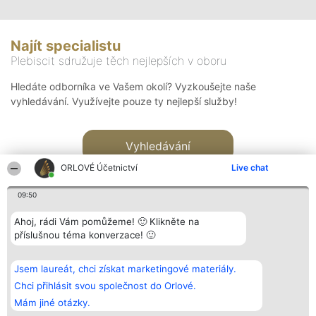
Najít specialistu
Plebiscit sdružuje těch nejlepších v oboru
Hledáte odborníka ve Vašem okolí? Vyzkoušejte naše
vyhledávání. Využívejte pouze ty nejlepší služby!
Vyhledávání
ORLOVÉ Účetnictví
Live chat
09:50
Ahoj, rádi Vám pomůžeme! 🙂 Klikněte na
příslušnou téma konverzace! 🙂
Organizátor hlasování
Plebiscyt
Kontakt
Bright Side Solutions sp. z o.
Vítězové
Kontakt
Jsem laureát, chci získat marketingové materiály.
o. sp. k.
Seznam všech
ul. Ruska 22
laureátů
Chci přihlásit svou společnost do Orlové.
Wrocław 50-079
Zásady
Mám jiné otázky.
KRS 0000749100 | Regon
Pravidla
381313360 | NIP 8943132676
Zásady