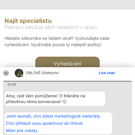
Najít specialistu
Plebiscit sdružuje těch nejlepších v oboru
Hledáte odborníka ve Vašem okolí? Vyzkoušejte naše
vyhledávání. Využívejte pouze ty nejlepší služby!
Vyhledávání
ORLOVÉ Účetnictví
Live chat
07:29
Ahoj, rádi Vám pomůžeme! 🙂 Klikněte na
příslušnou téma konverzace! 🙂
Organizátor hlasování
Plebiscyt
Kontakt
Bright Side Solutions sp. z o.
Vítězové
Kontakt
Jsem laureát, chci získat marketingové materiály.
o. sp. k.
Seznam všech
ul. Ruska 22
laureátů
Chci přihlásit svou společnost do Orlové.
Wrocław 50-079
Zásady
Mám jiné otázky.
KRS 0000749100 | Regon
Pravidla
381313360 | NIP 8943132676
Zásady