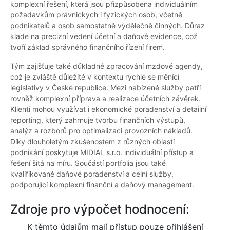
komplexní řešení, která jsou přizpůsobena individuálním
požadavkům právnických i fyzických osob, včetně
podnikatelů a osob samostatně výdělečně činných. Důraz
klade na precizní vedení účetní a daňové evidence, což
tvoří základ správného finančního řízení firem.
Tým zajišťuje také důkladné zpracování mzdové agendy,
což je zvláště důležité v kontextu rychle se měnící
legislativy v České republice. Mezi nabízené služby patří
rovněž komplexní příprava a realizace účetních závěrek.
Klienti mohou využívat i ekonomické poradenství a detailní
reporting, který zahrnuje tvorbu finančních výstupů,
analýz a rozborů pro optimalizaci provozních nákladů.
Díky dlouholetým zkušenostem z různých oblastí
podnikání poskytuje MIDIAL s.r.o. individuální přístup a
řešení šitá na míru. Součástí portfolia jsou také
kvalifikované daňové poradenství a celní služby,
podporující komplexní finanční a daňový management.
Zdroje pro výpočet hodnocení:
K těmto údajům mají přístup pouze přihlášení