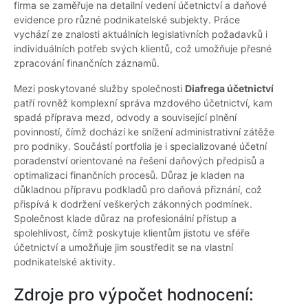
firma se zaměřuje na detailní vedení účetnictví a daňové
evidence pro různé podnikatelské subjekty. Práce
vychází ze znalosti aktuálních legislativních požadavků i
individuálních potřeb svých klientů, což umožňuje přesné
zpracování finančních záznamů.
Mezi poskytované služby společnosti
Diafrega účetnictví
patří rovněž komplexní správa mzdového účetnictví, kam
spadá příprava mezd, odvody a související plnění
povinností, čímž dochází ke snížení administrativní zátěže
pro podniky. Součástí portfolia je i specializované účetní
poradenství orientované na řešení daňových předpisů a
optimalizaci finančních procesů. Důraz je kladen na
důkladnou přípravu podkladů pro daňová přiznání, což
přispívá k dodržení veškerých zákonných podmínek.
Společnost klade důraz na profesionální přístup a
spolehlivost, čímž poskytuje klientům jistotu ve sféře
účetnictví a umožňuje jim soustředit se na vlastní
podnikatelské aktivity.
Zdroje pro výpočet hodnocení: