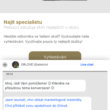
Najít specialistu
Plebiscit sdružuje těch nejlepších v oboru
Hledáte odborníka ve Vašem okolí? Vyzkoušejte naše
vyhledávání. Využívejte pouze ty nejlepší služby!
Vyhledávání
ORLOVÉ Účetnictví
Live chat
09:33
Ahoj, rádi Vám pomůžeme! 🙂 Klikněte na
příslušnou téma konverzace! 🙂
Organizátor hlasování
Plebiscyt
Kontakt
Bright Side Solutions sp. z o.
Vítězové
Kontakt
Jsem laureát, chci získat marketingové materiály.
o. sp. k.
Seznam všech
ul. Ruska 22
laureátů
Chci přihlásit svou společnost do Orlové.
Wrocław 50-079
Zásady