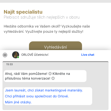
Najít specialistu
Plebiscit sdružuje těch nejlepších v oboru
Hledáte odborníka ve Vašem okolí? Vyzkoušejte naše
vyhledávání. Využívejte pouze ty nejlepší služby!
Vyhledávání
ORLOVÉ Účetnictví
Live chat
15:33
Ahoj, rádi Vám pomůžeme! 🙂 Klikněte na
příslušnou téma konverzace! 🙂
Organizátor hlasování
Plebiscyt
Kontakt
Bright Side Solutions sp. z o.
Vítězové
Kontakt
Jsem laureát, chci získat marketingové materiály.
o. sp. k.
Seznam všech
ul. Ruska 22
laureátů
Chci přihlásit svou společnost do Orlové.
Wrocław 50-079
Zásady
Mám jiné otázky.
KRS 0000749100 | Regon
Pravidla
381313360 | NIP 8943132676
Zásady
ochrany