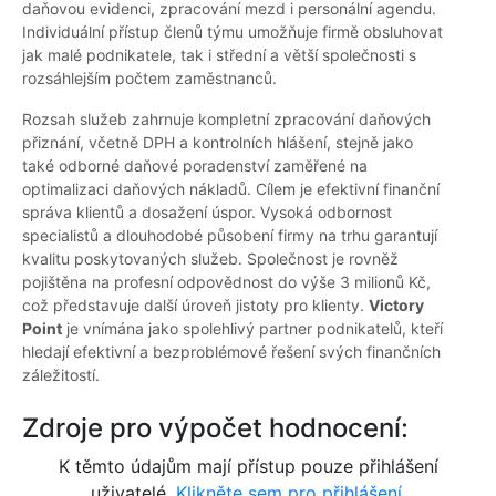
daňovou evidenci, zpracování mezd i personální agendu.
Individuální přístup členů týmu umožňuje firmě obsluhovat
jak malé podnikatele, tak i střední a větší společnosti s
rozsáhlejším počtem zaměstnanců.
Rozsah služeb zahrnuje kompletní zpracování daňových
přiznání, včetně DPH a kontrolních hlášení, stejně jako
také odborné daňové poradenství zaměřené na
optimalizaci daňových nákladů. Cílem je efektivní finanční
správa klientů a dosažení úspor. Vysoká odbornost
specialistů a dlouhodobé působení firmy na trhu garantují
kvalitu poskytovaných služeb. Společnost je rovněž
pojištěna na profesní odpovědnost do výše 3 milionů Kč,
což představuje další úroveň jistoty pro klienty.
Victory
Point
je vnímána jako spolehlivý partner podnikatelů, kteří
hledají efektivní a bezproblémové řešení svých finančních
záležitostí.
Zdroje pro výpočet hodnocení:
K těmto údajům mají přístup pouze přihlášení
uživatelé.
Klikněte sem pro přihlášení.