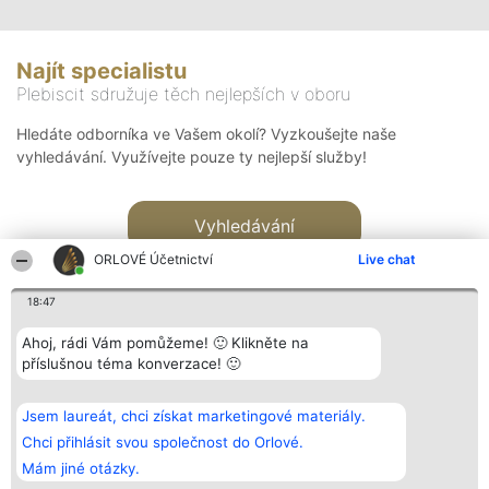
Najít specialistu
Plebiscit sdružuje těch nejlepších v oboru
Hledáte odborníka ve Vašem okolí? Vyzkoušejte naše
vyhledávání. Využívejte pouze ty nejlepší služby!
Vyhledávání
ORLOVÉ Účetnictví
Live chat
18:47
Ahoj, rádi Vám pomůžeme! 🙂 Klikněte na
příslušnou téma konverzace! 🙂
Organizátor hlasování
Plebiscyt
Kontakt
Bright Side Solutions sp. z o.
Vítězové
Kontakt
Jsem laureát, chci získat marketingové materiály.
o. sp. k.
Seznam všech
ul. Ruska 22
laureátů
Chci přihlásit svou společnost do Orlové.
Wrocław 50-079
Zásady
Mám jiné otázky.
KRS 0000749100 | Regon
Pravidla
381313360 | NIP 8943132676
Zásady