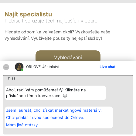
Najít specialistu
Plebiscit sdružuje těch nejlepších v oboru
Hledáte odborníka ve Vašem okolí? Vyzkoušejte naše
vyhledávání. Využívejte pouze ty nejlepší služby!
Vyhledávání
ORLOVÉ Účetnictví
Live chat
11:38
Ahoj, rádi Vám pomůžeme! 🙂 Klikněte na
příslušnou téma konverzace! 🙂
Organizátor hlasování
Plebiscyt
Kontakt
Bright Side Solutions sp. z o.
Vítězové
Kontakt
Jsem laureát, chci získat marketingové materiály.
o. sp. k.
Seznam všech
ul. Ruska 22
laureátů
Chci přihlásit svou společnost do Orlové.
Wrocław 50-079
Zásady
Mám jiné otázky.
KRS 0000749100 | Regon
Pravidla
381313360 | NIP 8943132676
Zásady
ochrany