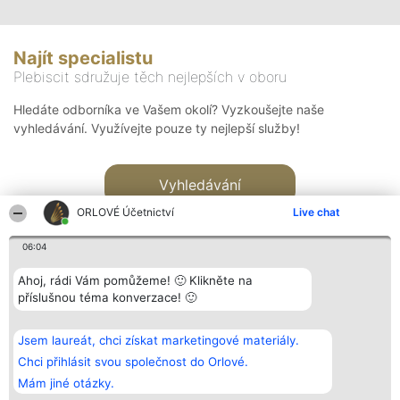
Najít specialistu
Plebiscit sdružuje těch nejlepších v oboru
Hledáte odborníka ve Vašem okolí? Vyzkoušejte naše
vyhledávání. Využívejte pouze ty nejlepší služby!
Vyhledávání
ORLOVÉ Účetnictví
Live chat
06:04
Ahoj, rádi Vám pomůžeme! 🙂 Klikněte na
příslušnou téma konverzace! 🙂
Organizátor hlasování
Plebiscyt
Kontakt
Bright Side Solutions sp. z o.
Vítězové
Kontakt
Jsem laureát, chci získat marketingové materiály.
o. sp. k.
Seznam všech
ul. Ruska 22
laureátů
Chci přihlásit svou společnost do Orlové.
Wrocław 50-079
Zásady
Mám jiné otázky.
KRS 0000749100 | Regon
Pravidla
381313360 | NIP 8943132676
Zásady