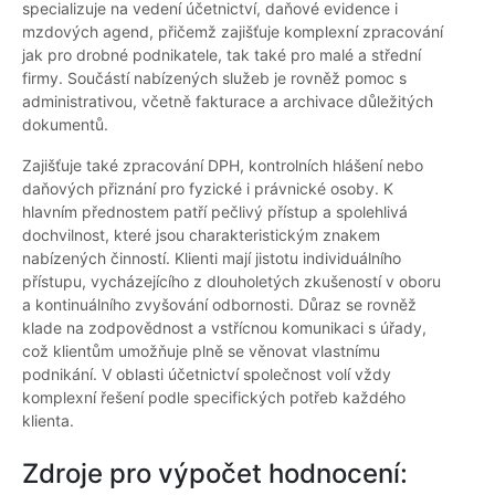
specializuje na vedení účetnictví, daňové evidence i
mzdových agend, přičemž zajišťuje komplexní zpracování
jak pro drobné podnikatele, tak také pro malé a střední
firmy. Součástí nabízených služeb je rovněž pomoc s
administrativou, včetně fakturace a archivace důležitých
dokumentů.
Zajišťuje také zpracování DPH, kontrolních hlášení nebo
daňových přiznání pro fyzické i právnické osoby. K
hlavním přednostem patří pečlivý přístup a spolehlivá
dochvilnost, které jsou charakteristickým znakem
nabízených činností. Klienti mají jistotu individuálního
přístupu, vycházejícího z dlouholetých zkušeností v oboru
a kontinuálního zvyšování odbornosti. Důraz se rovněž
klade na zodpovědnost a vstřícnou komunikaci s úřady,
což klientům umožňuje plně se věnovat vlastnímu
podnikání. V oblasti účetnictví společnost volí vždy
komplexní řešení podle specifických potřeb každého
klienta.
Zdroje pro výpočet hodnocení: