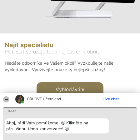
Najít specialistu
Plebiscit sdružuje těch nejlepších v oboru
Hledáte odborníka ve Vašem okolí? Vyzkoušejte naše
vyhledávání. Využívejte pouze ty nejlepší služby!
Vyhledávání
ORLOVÉ Účetnictví
Live chat
09:47
Ahoj, rádi Vám pomůžeme! 🙂 Klikněte na
příslušnou téma konverzace! 🙂
Organizátor hlasování
Plebiscyt
Kontakt
Bright Side Solutions sp. z o.
Vítězové
Kontakt