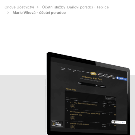
Orlové Účetnictví
Účetní služby, Daňoví poradci - Teplice
Marie Vlková - účetní poradce