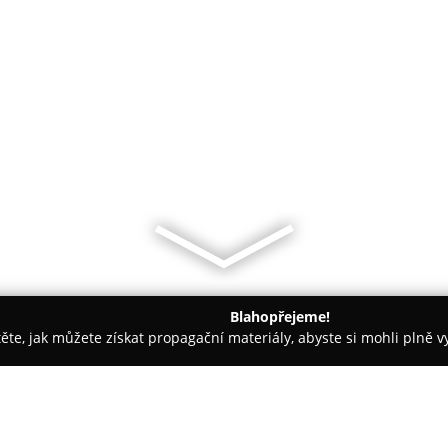
Blahopřejeme!
těte, jak můžete získat propagační materiály, abyste si mohli plně 
- Aš
Daně Německo sro