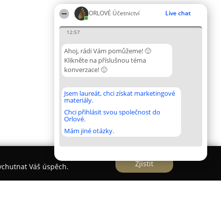
ORLOVÉ Účetnictví
Live chat
12:57
Ahoj, rádi Vám pomůžeme! 🙂
Klikněte na příslušnou téma
konverzace! 🙂
Jsem laureát, chci získat marketingové
materiály.
Chci přihlásit svou společnost do
Orlové.
Mám jiné otázky.
Zjistit
vychutnat Váš úspěch.