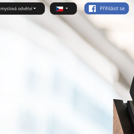
Přihlásit se
ůmyslová odvětví