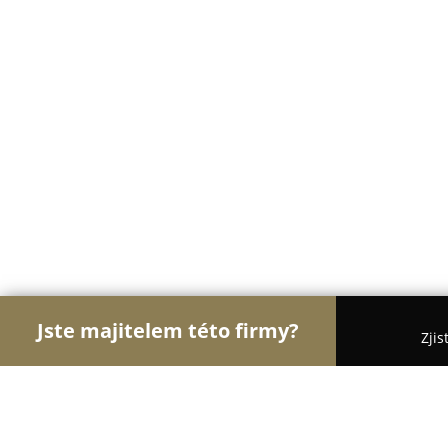
Jste majitelem této firmy?
Zjis
Orlové Účetnictví
Účetní služby, Daňoví poradci 