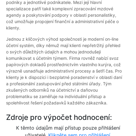
podniky a jednotlivé podnikatele. Mezi její hlavní
specializace patří také komplexní zpracování mzdové
agendy a poskytování podpory v oblasti personalistiky,
což umožňuje propojení finanční a administrativní péče o
klienty.
Jednou z klíčových výhod společnosti je moderní on-line
účetní systém, díky němuž mají klienti nepřetržitý přehled
o svých důležitých údajích a mohou jednodušeji
komunikovat s účetním týmem. Firma rovněž nabízí svoz
papírových dokladů prostřednictvím vlastního kurýra, což
výrazně usnadňuje administrativní procesy a šetří čas. Pro
klienty je k dispozici i bezplatné poradenství v oblasti daní
a profesionální zastupování před státními úřady. Tým
zkušených odborníků na účetnictví a daňovou
problematiku se zaměřuje na individuální přístup a
spolehlivost řešení požadavků každého zákazníka.
Zdroje pro výpočet hodnocení:
K těmto údajům mají přístup pouze přihlášení
uživatelé.
Klikněte sem pro přihlášení.