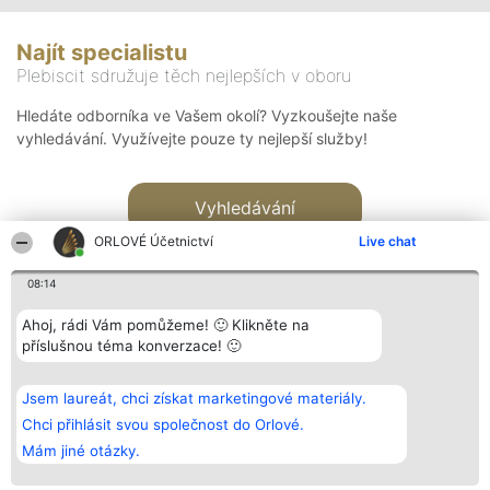
Najít specialistu
Plebiscit sdružuje těch nejlepších v oboru
Hledáte odborníka ve Vašem okolí? Vyzkoušejte naše
vyhledávání. Využívejte pouze ty nejlepší služby!
Vyhledávání
ORLOVÉ Účetnictví
Live chat
08:14
Ahoj, rádi Vám pomůžeme! 🙂 Klikněte na
příslušnou téma konverzace! 🙂
Organizátor hlasování
Plebiscyt
Kontakt
Bright Side Solutions sp. z o.
Vítězové
Kontakt
Jsem laureát, chci získat marketingové materiály.
o. sp. k.
Seznam všech
ul. Ruska 22
laureátů
Chci přihlásit svou společnost do Orlové.
Wrocław 50-079
Zásady
Mám jiné otázky.
KRS 0000749100 | Regon
Pravidla
381313360 | NIP 8943132676
Zásady
ochrany