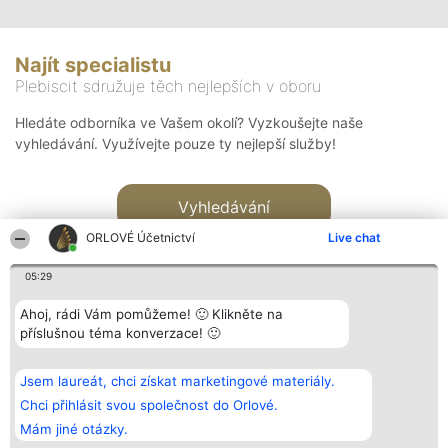
Najít specialistu
Plebiscit sdružuje těch nejlepších v oboru
Hledáte odborníka ve Vašem okolí? Vyzkoušejte naše
vyhledávání. Využívejte pouze ty nejlepší služby!
Vyhledávání
ORLOVÉ Účetnictví
Live chat
05:29
Ahoj, rádi Vám pomůžeme! 🙂 Klikněte na
příslušnou téma konverzace! 🙂
Organizátor hlasování
Plebiscyt
Kontakt
Bright Side Solutions sp. z o.
Vítězové
Kontakt
Jsem laureát, chci získat marketingové materiály.
o. sp. k.
Seznam všech
ul. Ruska 22
laureátů
Chci přihlásit svou společnost do Orlové.
Wrocław 50-079
Zásady
Mám jiné otázky.
KRS 0000749100 | Regon
Pravidla
381313360 | NIP 8943132676
Zásady