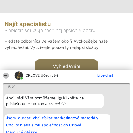
Najít specialistu
Plebiscit sdružuje těch nejlepších v oboru
Hledáte odborníka ve Vašem okolí? Vyzkoušejte naše
vyhledávání. Využívejte pouze ty nejlepší služby!
Vyhledávání
ORLOVÉ Účetnictví
Live chat
15:40
Ahoj, rádi Vám pomůžeme! 🙂 Klikněte na
příslušnou téma konverzace! 🙂
Organizátor hlasování
Plebiscyt
Kontakt
Bright Side Solutions sp. z o.
Vítězové
Kontakt
Jsem laureát, chci získat marketingové materiály.
o. sp. k.
Seznam všech
ul. Ruska 22
laureátů
Chci přihlásit svou společnost do Orlové.
Wrocław 50-079
Zásady
Mám jiné otázky.
KRS 0000749100 | Regon
Pravidla