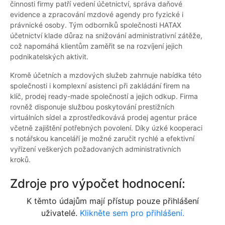
činnosti firmy patří vedení účetnictví, správa daňové
evidence a zpracování mzdové agendy pro fyzické i
právnické osoby. Tým odborníků společnosti HATAX
účetnictví klade důraz na snižování administrativní zátěže,
což napomáhá klientům zaměřit se na rozvíjení jejich
podnikatelských aktivit.
Kromě účetních a mzdových služeb zahrnuje nabídka této
společnosti i komplexní asistenci při zakládání firem na
klíč, prodej ready-made společností a jejich odkup. Firma
rovněž disponuje službou poskytování prestižních
virtuálních sídel a zprostředkovává prodej agentur práce
včetně zajištění potřebných povolení. Díky úzké kooperaci
s notářskou kanceláří je možné zaručit rychlé a efektivní
vyřízení veškerých požadovaných administrativních
kroků.
Zdroje pro výpočet hodnocení:
K těmto údajům mají přístup pouze přihlášení
uživatelé.
Klikněte sem pro přihlášení.