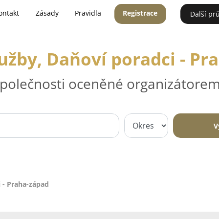
ontakt
Zásady
Pravidla
Registrace
Další pr
lužby, Daňoví poradci - Pr
 společnosti oceněné organizátorem
V
i - Praha-západ