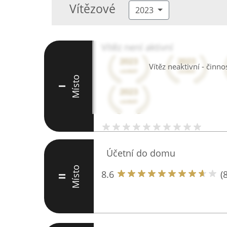
Vítězové
2023
Vítěz není aktivní
Vítěz neaktivní - činn
Místo
I
Účetní do domu
Místo
8.6
(8
II