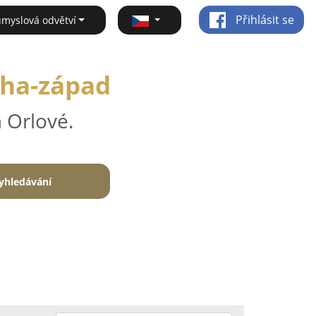
Přihlásit se
ůmyslová odvětví
aha-západ
 Orlové.
yhledávání