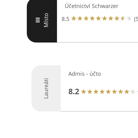
Účetnictví Schwarzer
Místo
8.5
(5
III
Admis - účto
Laureáti
8.2