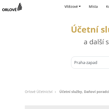
Vítězové
Místa
K
Účetní s
a další
Orlové Účetnictví
Účetní služby, Daňoví poradc