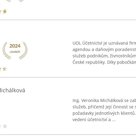
UOL Účetnictví je uznávaná fir
agendou a daňovým poradenstv
služeb podnikům, živnostníkům
České republiky. Díky pobočkám
Michálková
Ing. Veronika Michálková se z
služeb, přičemž její činnost se 
požadavky jednotlivých klientů.
vedení účetnictví a ...