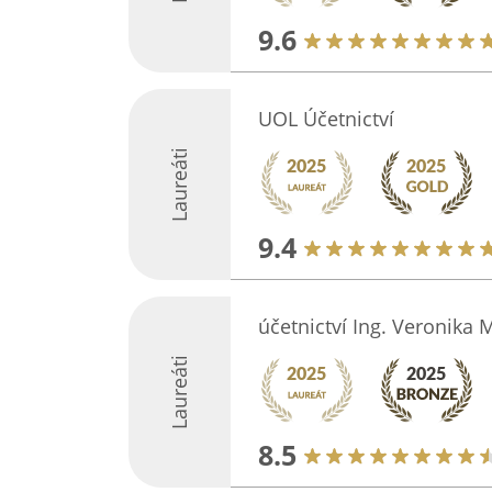
9.6
UOL Účetnictví
Laureáti
9.4
účetnictví Ing. Veronika 
Laureáti
8.5