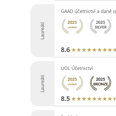
GAAD účetnictví a daně sp
Laureáti
8.6
UOL Účetnictví
Laureáti
8.5