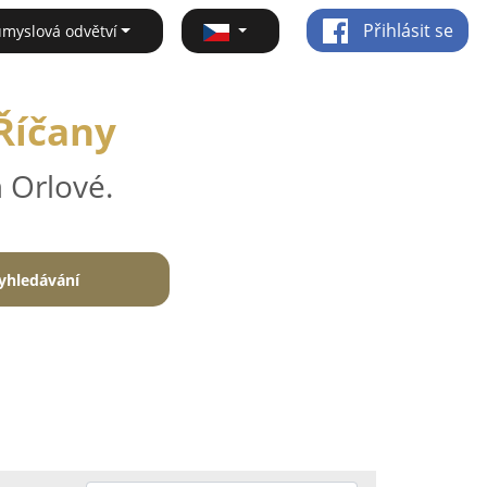
Přihlásit se
ůmyslová odvětví
 Říčany
 Orlové.
yhledávání