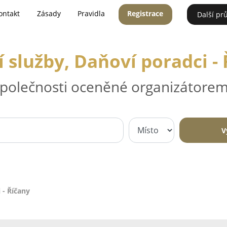
ontakt
Zásady
Pravidla
Registrace
Další pr
 služby, Daňoví poradci -
 společnosti oceněné organizátorem
V
 - Říčany