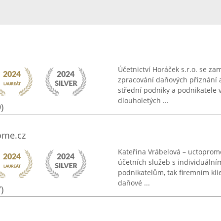
Účetnictví Horáček s.r.o. se z
zpracování daňových přiznání 
střední podniky a podnikatele v
dlouholetých ...
)
ome.cz
Kateřina Vrábelová – uctoprome
účetních služeb s individuální
podnikatelům, tak firemním kli
daňové ...
)