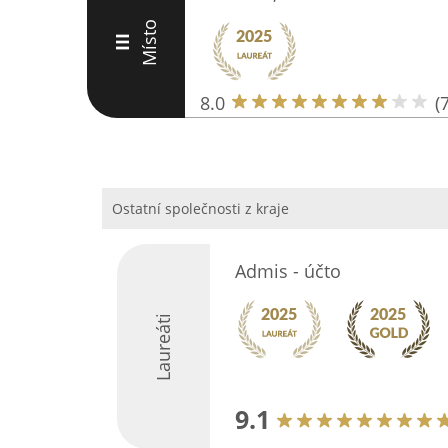
Místo
III
8.0
(7
Ostatní společnosti z kraje
Admis - účto
Laureáti
9.1