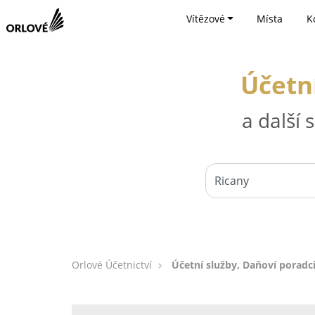
Vítězové
Místa
K
Účetní
a další
Orlové Účetnictví
Účetní služby, Daňoví poradci