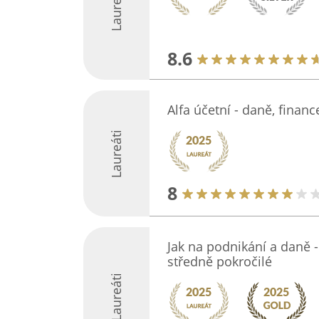
Laureáti
8.6
Alfa účetní - daně, financ
Laureáti
8
Jak na podnikání a daně -
středně pokročilé
Laureáti