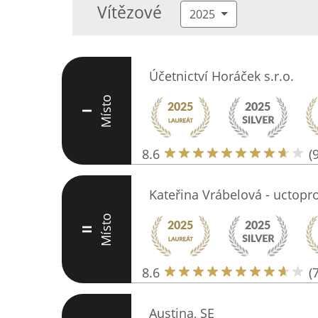
Vítězové
2025
Účetnictví Horáček s.r.o.
Místo
I
8.6
(9
Kateřina Vrábelová - uctopr
Místo
II
8.6
(7
Austina, SE