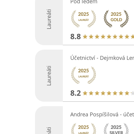
Pod ledem
Laureáti
8.8
Účetnictví - Dejmková Len
Laureáti
8.2
Andrea Pospíšilová - úče