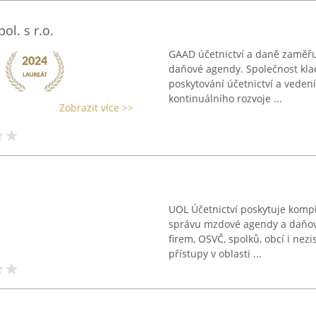
ol. s r.o.
GAAD účetnictví a daně zaměřuj
daňové agendy. Společnost klad
poskytování účetnictví a veden
kontinuálního rozvoje ...
Zobrazit více >>
UOL Účetnictví poskytuje kompl
správu mzdové agendy a daňové
firem, OSVČ, spolků, obcí i nez
přístupy v oblasti ...